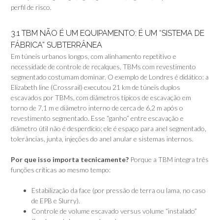
perfil de risco.
3.1 TBM NÃO É UM EQUIPAMENTO: É UM “SISTEMA DE
FÁBRICA” SUBTERRÂNEA
Em túneis urbanos longos, com alinhamento repetitivo e
necessidade de controle de recalques, TBMs com revestimento
segmentado costumam dominar. O exemplo de Londres é didático: a
Elizabeth line (Crossrail) executou 21 km de túneis duplos
escavados por TBMs, com diâmetros típicos de escavação em
torno de 7,1 m e diâmetro interno de cerca de 6,2 m após o
revestimento segmentado. Esse “ganho” entre escavação e
diâmetro útil não é desperdício; ele é espaço para anel segmentado,
tolerâncias, junta, injeções do anel anular e sistemas internos.
Por que isso importa tecnicamente?
Porque a TBM integra três
funções críticas ao mesmo tempo:
Estabilização da face (por pressão de terra ou lama, no caso
de EPB e Slurry).
Controle de volume escavado versus volume “instalado”