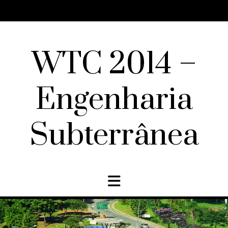
Skip
to
content
WTC 2014 –
Engenharia
Subterrânea
WTC