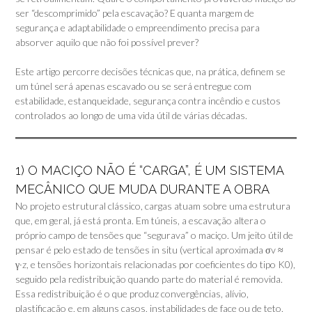
ser “descomprimido” pela escavação? E quanta margem de
segurança e adaptabilidade o empreendimento precisa para
absorver aquilo que não foi possível prever?
Este artigo percorre decisões técnicas que, na prática, definem se
um túnel será apenas escavado ou se será entregue com
estabilidade, estanqueidade, segurança contra incêndio e custos
controlados ao longo de uma vida útil de várias décadas.
1) O MACIÇO NÃO É “CARGA”, É UM SISTEMA
MECÂNICO QUE MUDA DURANTE A OBRA
No projeto estrutural clássico, cargas atuam sobre uma estrutura
que, em geral, já está pronta. Em túneis, a escavação altera o
próprio campo de tensões que “segurava” o maciço. Um jeito útil de
pensar é pelo estado de tensões in situ (vertical aproximada σv ≈
γ·z, e tensões horizontais relacionadas por coeficientes do tipo K0),
seguido pela redistribuição quando parte do material é removida.
Essa redistribuição é o que produz convergências, alívio,
plastificação e, em alguns casos, instabilidades de face ou de teto.