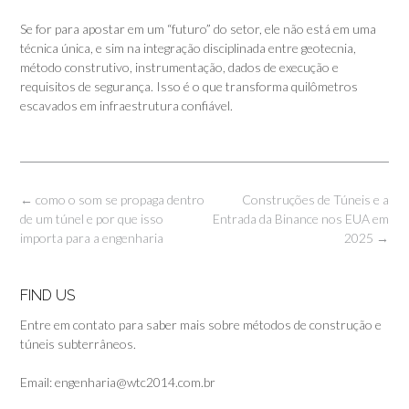
Se for para apostar em um “futuro” do setor, ele não está em uma
técnica única, e sim na integração disciplinada entre geotecnia,
método construtivo, instrumentação, dados de execução e
requisitos de segurança. Isso é o que transforma quilômetros
escavados em infraestrutura confiável.
Post
←
como o som se propaga dentro
Construções de Túneis e a
navigation
de um túnel e por que isso
Entrada da Binance nos EUA em
importa para a engenharia
2025
→
FIND US
Entre em contato para saber mais sobre métodos de construção e
túneis subterrâneos.
Email: engenharia@wtc2014.com.br