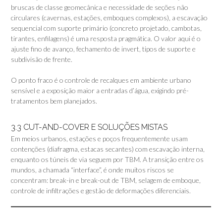
bruscas de classe geomecânica e necessidade de seções não
circulares (cavernas, estações, emboques complexos), a escavação
sequencial com suporte primário (concreto projetado, cambotas,
tirantes, enfilagens) é uma resposta pragmática. O valor aqui é o
ajuste fino de avanço, fechamento de invert, tipos de suporte e
subdivisão de frente.
O ponto fraco é o controle de recalques em ambiente urbano
sensível e a exposição maior a entradas d’água, exigindo pré-
tratamentos bem planejados.
3.3 CUT-AND-COVER E SOLUÇÕES MISTAS
Em meios urbanos, estações e poços frequentemente usam
contenções (diafragma, estacas secantes) com escavação interna,
enquanto os túneis de via seguem por TBM. A transição entre os
mundos, a chamada “interface”, é onde muitos riscos se
concentram: break-in e break-out de TBM, selagem de emboque,
controle de infiltrações e gestão de deformações diferenciais.