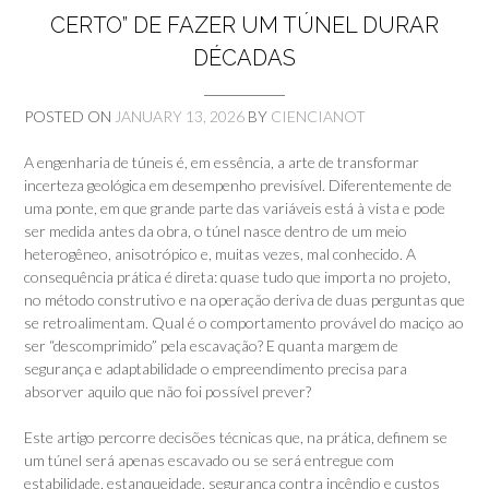
CERTO” DE FAZER UM TÚNEL DURAR
DÉCADAS
POSTED ON
JANUARY 13, 2026
BY
CIENCIANOT
A engenharia de túneis é, em essência, a arte de transformar
incerteza geológica em desempenho previsível. Diferentemente de
uma ponte, em que grande parte das variáveis está à vista e pode
ser medida antes da obra, o túnel nasce dentro de um meio
heterogêneo, anisotrópico e, muitas vezes, mal conhecido. A
consequência prática é direta: quase tudo que importa no projeto,
no método construtivo e na operação deriva de duas perguntas que
se retroalimentam. Qual é o comportamento provável do maciço ao
ser “descomprimido” pela escavação? E quanta margem de
segurança e adaptabilidade o empreendimento precisa para
absorver aquilo que não foi possível prever?
Este artigo percorre decisões técnicas que, na prática, definem se
um túnel será apenas escavado ou se será entregue com
estabilidade, estanqueidade, segurança contra incêndio e custos