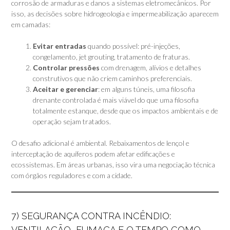
corrosão de armaduras e danos a sistemas eletromecânicos. Por
isso, as decisões sobre hidrogeologia e impermeabilização aparecem
em camadas:
Evitar entradas
quando possível: pré-injeções,
congelamento, jet grouting, tratamento de fraturas.
Controlar pressões
com drenagem, alívios e detalhes
construtivos que não criem caminhos preferenciais.
Aceitar e gerenciar
: em alguns túneis, uma filosofia
drenante controlada é mais viável do que uma filosofia
totalmente estanque, desde que os impactos ambientais e de
operação sejam tratados.
O desafio adicional é ambiental. Rebaixamentos de lençol e
interceptação de aquíferos podem afetar edificações e
ecossistemas. Em áreas urbanas, isso vira uma negociação técnica
com órgãos reguladores e com a cidade.
7) SEGURANÇA CONTRA INCÊNDIO:
VENTILAÇÃO, FUMAÇA E O TEMPO COMO