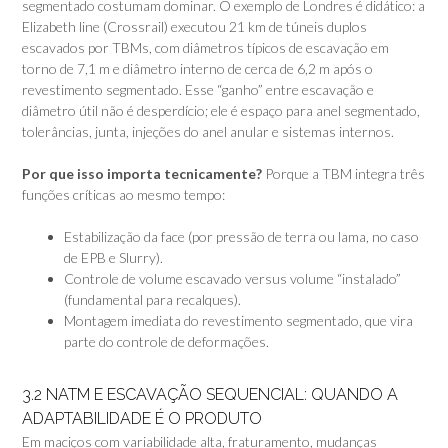
segmentado costumam dominar. O exemplo de Londres é didático: a
Elizabeth line (Crossrail) executou 21 km de túneis duplos
escavados por TBMs, com diâmetros típicos de escavação em
torno de 7,1 m e diâmetro interno de cerca de 6,2 m após o
revestimento segmentado. Esse “ganho” entre escavação e
diâmetro útil não é desperdício; ele é espaço para anel segmentado,
tolerâncias, junta, injeções do anel anular e sistemas internos.
Por que isso importa tecnicamente?
Porque a TBM integra três
funções críticas ao mesmo tempo:
Estabilização da face (por pressão de terra ou lama, no caso
de EPB e Slurry).
Controle de volume escavado versus volume “instalado”
(fundamental para recalques).
Montagem imediata do revestimento segmentado, que vira
parte do controle de deformações.
3.2 NATM E ESCAVAÇÃO SEQUENCIAL: QUANDO A
ADAPTABILIDADE É O PRODUTO
Em maciços com variabilidade alta, fraturamento, mudanças