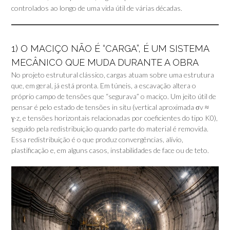
controlados ao longo de uma vida útil de várias décadas.
1) O MACIÇO NÃO É “CARGA”, É UM SISTEMA
MECÂNICO QUE MUDA DURANTE A OBRA
No projeto estrutural clássico, cargas atuam sobre uma estrutura
que, em geral, já está pronta. Em túneis, a escavação altera o
próprio campo de tensões que “segurava” o maciço. Um jeito útil de
pensar é pelo estado de tensões in situ (vertical aproximada σv ≈
γ·z, e tensões horizontais relacionadas por coeficientes do tipo K0),
seguido pela redistribuição quando parte do material é removida.
Essa redistribuição é o que produz convergências, alívio,
plastificação e, em alguns casos, instabilidades de face ou de teto.