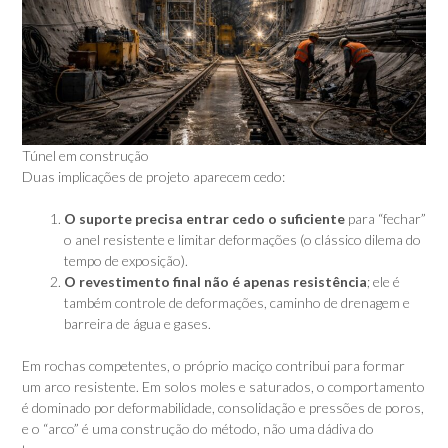
Túnel em construção
Duas implicações de projeto aparecem cedo:
O suporte precisa entrar cedo o suficiente
para “fechar”
o anel resistente e limitar deformações (o clássico dilema do
tempo de exposição).
O revestimento final não é apenas resistência
; ele é
também controle de deformações, caminho de drenagem e
barreira de água e gases.
Em rochas competentes, o próprio maciço contribui para formar
um arco resistente. Em solos moles e saturados, o comportamento
é dominado por deformabilidade, consolidação e pressões de poros,
e o “arco” é uma construção do método, não uma dádiva do