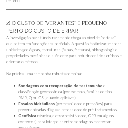
terreno.
2) O CUSTO DE “VER ANTES” É PEQUENO
PERTO DO CUSTO DE ERRAR
A investigação para túneis raramente chega ao nível de “certeza”
que se tem em fundações superficiais. A questão é otimizar: mapear
unidades geológicas, estruturas (falhas, fraturas), hidrogeologia e
propriedades mecânicas o suficiente para reduzir cenários críticos e
orientar o método.
Na prática, uma campanha robusta combina:
Sondagens com recuperação de testemunho
e
classificação geomecânica (por exemplo, famílias do tipo
RMR, Q ou GSI, quando aplicável).
Ensaios hidráulicos
(permeabilidade e pressões) para
prever entradas d’água e necessidade de pré-tratamentos.
Geofísica
(sísmica, eletrorresistividade, GPR em alguns
contextos) para interpolar entre sondagens e detectar
zonas fracas.