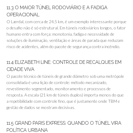
11.3 O MAIOR TÚNEL RODOVIÁRIO E A FADIGA
OPERACIONAL
O Lærdal, com cerca de 24,5 km, é um exemplo interessante porque
o desafio não é só estrutural. Em túneis rodoviários longos, o fator
humano entra com força: monotonia, fadiga e necessidade de
soluções de iluminação, ventilação e áreas de parada que reduzam
risco de acidentes, além do pacote de segurança contra incêndio.
11.4 ELIZABETH LINE: CONTROLE DE RECALQUES EM
CIDADE VIVA
O pacote técnico de túneis de grande diâmetro sob uma metrópole
consolidada é uma lição de controle: método mecanizado,
revestimento segmentado, monitoramento e processos de
resposta. A escala (21 km de túneis duplos) importa menos do que
a repetibilidade com controle fino, que é justamente onde TBM e
gestão de dados se mostram decisivas.
11.5 GRAND PARIS EXPRESS: QUANDO O TÚNEL VIRA
POLÍTICA URBANA