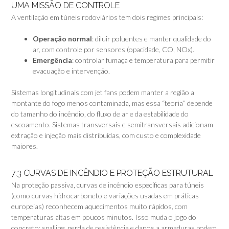
UMA MISSÃO DE CONTROLE
A ventilação em túneis rodoviários tem dois regimes principais:
Operação normal
: diluir poluentes e manter qualidade do
ar, com controle por sensores (opacidade, CO, NOx).
Emergência
: controlar fumaça e temperatura para permitir
evacuação e intervenção.
Sistemas longitudinais com jet fans podem manter a região a
montante do fogo menos contaminada, mas essa “teoria” depende
do tamanho do incêndio, do fluxo de ar e da estabilidade do
escoamento. Sistemas transversais e semitransversais adicionam
extração e injeção mais distribuídas, com custo e complexidade
maiores.
7.3 CURVAS DE INCÊNDIO E PROTEÇÃO ESTRUTURAL
Na proteção passiva, curvas de incêndio específicas para túneis
(como curvas hidrocarboneto e variações usadas em práticas
europeias) reconhecem aquecimentos muito rápidos, com
temperaturas altas em poucos minutos. Isso muda o jogo do
concreto: spalling, perda de resistência e danos a armaduras podem