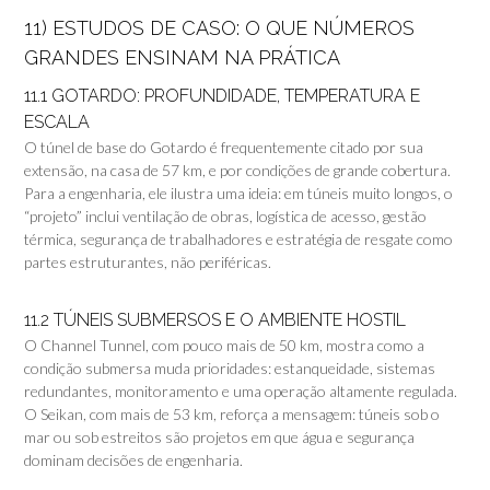
11) ESTUDOS DE CASO: O QUE NÚMEROS
GRANDES ENSINAM NA PRÁTICA
11.1 GOTARDO: PROFUNDIDADE, TEMPERATURA E
ESCALA
O túnel de base do Gotardo é frequentemente citado por sua
extensão, na casa de 57 km, e por condições de grande cobertura.
Para a engenharia, ele ilustra uma ideia: em túneis muito longos, o
“projeto” inclui ventilação de obras, logística de acesso, gestão
térmica, segurança de trabalhadores e estratégia de resgate como
partes estruturantes, não periféricas.
11.2 TÚNEIS SUBMERSOS E O AMBIENTE HOSTIL
O Channel Tunnel, com pouco mais de 50 km, mostra como a
condição submersa muda prioridades: estanqueidade, sistemas
redundantes, monitoramento e uma operação altamente regulada.
O Seikan, com mais de 53 km, reforça a mensagem: túneis sob o
mar ou sob estreitos são projetos em que água e segurança
dominam decisões de engenharia.