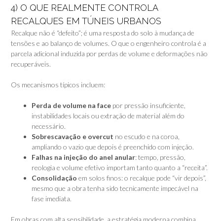
4) O QUE REALMENTE CONTROLA
RECALQUES EM TÚNEIS URBANOS
Recalque não é “defeito”; é uma resposta do solo à mudança de
tensões e ao balanço de volumes. O que o engenheiro controla é a
parcela adicional induzida por perdas de volume e deformações não
recuperáveis.
Os mecanismos típicos incluem:
Perda de volume na face
por pressão insuficiente,
instabilidades locais ou extração de material além do
necessário.
Sobrescavação e overcut
no escudo e na coroa,
ampliando o vazio que depois é preenchido com injeção.
Falhas na injeção do anel anular
: tempo, pressão,
reologia e volume efetivo importam tanto quanto a “receita”.
Consolidação
em solos finos: o recalque pode “vir depois”,
mesmo que a obra tenha sido tecnicamente impecável na
fase imediata.
Em obras com alta sensibilidade, a estratégia moderna combina