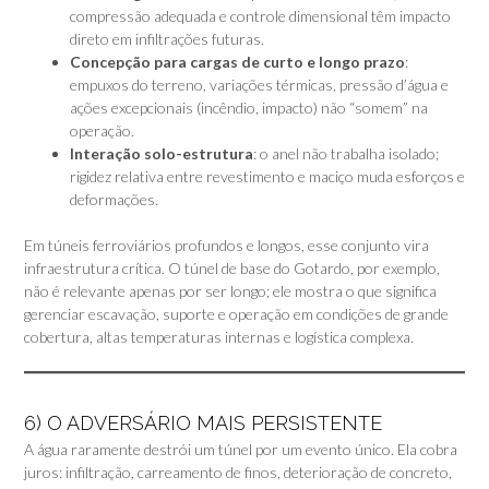
compressão adequada e controle dimensional têm impacto
direto em infiltrações futuras.
Concepção para cargas de curto e longo prazo
:
empuxos do terreno, variações térmicas, pressão d’água e
ações excepcionais (incêndio, impacto) não “somem” na
operação.
Interação solo-estrutura
: o anel não trabalha isolado;
rigidez relativa entre revestimento e maciço muda esforços e
deformações.
Em túneis ferroviários profundos e longos, esse conjunto vira
infraestrutura crítica. O túnel de base do Gotardo, por exemplo,
não é relevante apenas por ser longo; ele mostra o que significa
gerenciar escavação, suporte e operação em condições de grande
cobertura, altas temperaturas internas e logística complexa.
6) O ADVERSÁRIO MAIS PERSISTENTE
A água raramente destrói um túnel por um evento único. Ela cobra
juros: infiltração, carreamento de finos, deterioração de concreto,