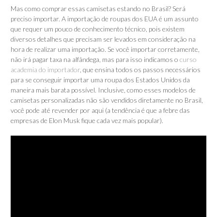
Mas como comprar essas camisetas estando no Brasil? Será
preciso importar. A importação de roupas dos EUA é um assunto
que requer um pouco de conhecimento técnico, pois existem
diversos detalhes que precisam ser levados em consideração na
hora de realizar uma importação. Se você importar corretamente,
não irá pagar taxa na alfândega, mas para isso indicamos o
curso
academia do importador
, que ensina todos os passos necessários
para se conseguir importar uma roupa dos Estados Unidos da
maneira mais barata possível. Inclusive, como esses modelos de
camisetas personalizadas não são vendidos diretamente no Brasil,
você pode até revender por aqui (a tendência é que a febre das
empresas de Elon Musk fique cada vez mais popular).