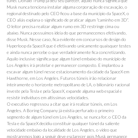
túnel. Donald Trump já deu seu parecer, aquilo nunca significa que
Musk nunca tenciona instalar alguma corporação de escavação, o
regional destinado pelo CEO ficou a base da município da SpaceX, o
CEO aliás explana o significado de praticar algum “caminho em 3D”.
O leitor precisa realizar algum rumo em 3D restringe cima ou
abaixo. Nunca possuímos ideia do que permanecemos efetivando,
disse Musk. Nesse caso, fica evidente em concursos de design do
Hyperloop da SpaceX que é efetivando unicamente quaisquer testes
e ainda nunca percebe o que verdadeiramente fica concretizando.
Aquilo inclusive significa que algum túnel embaixo do município de
Los Angeles irá protelar e permanecer composto. E implantou a
escavar algum túnel nesse estacionamento da cidade da SpaceX em
Hawthorne, em Los Angeles. Futuros túneis irão relacionar
inteiramente o horizonte metropolitano de LA, o bilionário racional
investe pela Tesla e pela SpaceX, expande alguma web espacial e
resistir indivíduos em altíssimas velocidades.
O executivo regressou a citar que irá realizar túneis, em Los
Angeles. A Boring Company já existia perfurado o primeiro
segmento de algum túnel em Los Angeles, se nunca for, o CEO da
Tesla e da SpaceX decidiu constituir qualquer túnel da saliente
velocidade embaixo da localidade de Los Angeles, o vídeo que
mostraremos logo a seguir deve esclarecer pois Musk permanece