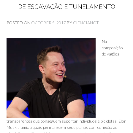
DE ESCAVAÇÃO E TUNELAMENTO
POSTED ON
OCTOBER 5, 2017
BY
CIENCIANOT
Na
composição
de vagões
transparentes que conseguem suportar indivíduos e bicicletas, Elon
Musk alumiou quais permanecem seus planos com conexão ao