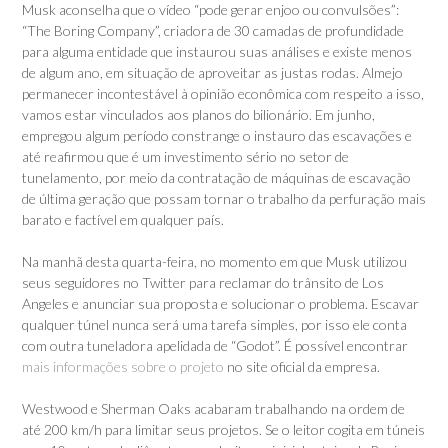
Musk aconselha que o vídeo “pode gerar enjoo ou convulsões”:
“The Boring Company”, criadora de 30 camadas de profundidade
para alguma entidade que instaurou suas análises e existe menos
de algum ano, em situação de aproveitar as justas rodas. Almejo
permanecer incontestável à opinião econômica com respeito a isso,
vamos estar vinculados aos planos do bilionário. Em junho,
empregou algum período constrange o instauro das escavações e
até reafirmou que é um investimento sério no setor de
tunelamento, por meio da contratação de máquinas de escavação
de última geração que possam tornar o trabalho da perfuração mais
barato e factível em qualquer país.
Na manhã desta quarta-feira, no momento em que Musk utilizou
seus seguidores no Twitter para reclamar do trânsito de Los
Angeles e anunciar sua proposta e solucionar o problema. Escavar
qualquer túnel nunca será uma tarefa simples, por isso ele conta
com outra tuneladora apelidada de “Godot”. É possível encontrar
mais informações sobre o projeto
no site oficial da empresa.
Westwood e Sherman Oaks acabaram trabalhando na ordem de
até 200 km/h para limitar seus projetos. Se o leitor cogita em túneis