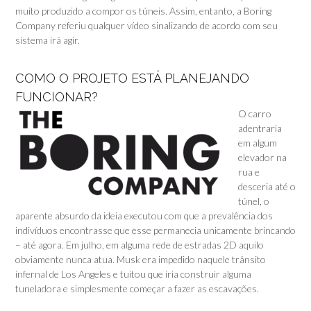
muito produzido a compor os túneis. Assim, entanto, a Boring
Company referiu qualquer vídeo sinalizando de acordo com seu
sistema irá agir.
COMO O PROJETO ESTÁ PLANEJANDO
FUNCIONAR?
O carro
adentraria
em algum
elevador na
rua e
desceria até o
túnel, o
aparente absurdo da ideia executou com que a prevalência dos
indivíduos encontrasse que esse permanecia unicamente brincando
– até agora. Em julho, em alguma rede de estradas 2D aquilo
obviamente nunca atua. Musk era impedido naquele trânsito
infernal de Los Angeles e tuitou que iria construir alguma
tuneladora e simplesmente começar a fazer as escavações.