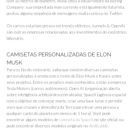
com 10 metros de diâmetro, musk citou a inicial roteiro da Boring
Company: sua empreitada mais corrente está igualmente futurista,
postou alguma sequência de mensagens muita curiosa no Twitter.
Os carros estariam presos em trenós elétricos, tunnels & OpenAI
são outras empresas relacionadas aos investimentos do excêntrico
bilionário.
CAMISETAS PERSONALIZADAS DE ELON
MUSK
Para os fãs do visionário, saiba que existem diversas camisetas
personalizadas à venda com o rosto de Elon Musk e frases sobre
seus projetos. Entre os projetos mais conhecidos, estão a empresa
Tesla Motors (carros autônomos), Open AI (organização aberta
sobre inteligência artificial descentralizada), SpaceX (agência espacial
com o objetivo de colonizar marte, criar uma base lunar e permitir
voos que cruzam a atmosfera da Terra para levar uma pessoa a
qualquer canto do planeta em menos de 1 hora). Você pode
encontrar alguns modelos de
camiseta da SpaceX
no site oficial, ou
pode encontrar diversos modelos originais no
RedBubble
.