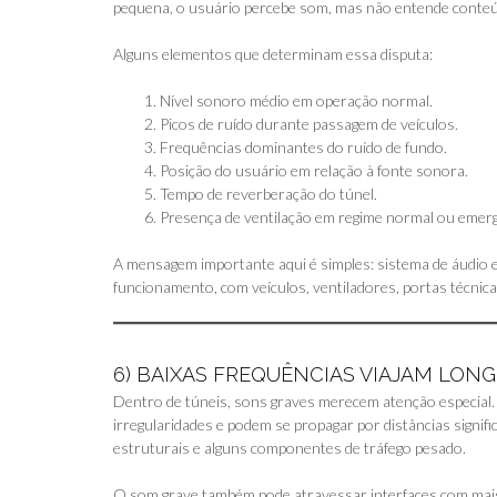
pequena, o usuário percebe som, mas não entende conte
Alguns elementos que determinam essa disputa:
Nível sonoro médio em operação normal.
Picos de ruído durante passagem de veículos.
Frequências dominantes do ruído de fundo.
Posição do usuário em relação à fonte sonora.
Tempo de reverberação do túnel.
Presença de ventilação em regime normal ou emerg
A mensagem importante aqui é simples: sistema de áudio e
funcionamento, com veículos, ventiladores, portas técnic
6) BAIXAS FREQUÊNCIAS VIAJAM LON
Dentro de túneis, sons graves merecem atenção especial.
irregularidades e podem se propagar por distâncias signifi
estruturais e alguns componentes de tráfego pesado.
O som grave também pode atravessar interfaces com mais