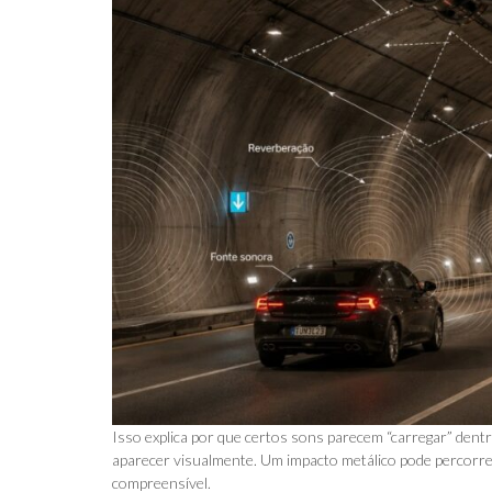
Isso explica por que certos sons parecem “carregar” dent
aparecer visualmente. Um impacto metálico pode percorrer
compreensível.