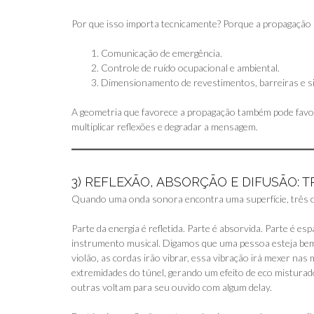
Por que isso importa tecnicamente? Porque a propagação l
Comunicação de emergência.
Controle de ruído ocupacional e ambiental.
Dimensionamento de revestimentos, barreiras e si
A geometria que favorece a propagação também pode favo
multiplicar reflexões e degradar a mensagem.
3) REFLEXÃO, ABSORÇÃO E DIFUSÃO: 
Quando uma onda sonora encontra uma superfície, três 
Parte da energia é refletida. Parte é absorvida. Parte é e
instrumento musical. Digamos que uma pessoa esteja bem
violão, as cordas irão vibrar, essa vibração irá mexer nas
extremidades do túnel, gerando um efeito de eco mistura
outras voltam para seu ouvido com algum delay.