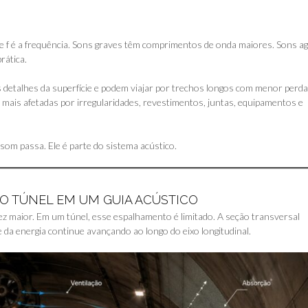
 e f é a frequência. Sons graves têm comprimentos de onda maiores. Sons a
rática.
detalhes da superfície e podem viajar por trechos longos com menor perda
o mais afetadas por irregularidades, revestimentos, juntas, equipamentos e
som passa. Ele é parte do sistema acústico.
 O TÚNEL EM UM GUIA ACÚSTICO
ez maior. Em um túnel, esse espalhamento é limitado. A seção transversal
 da energia continue avançando ao longo do eixo longitudinal.