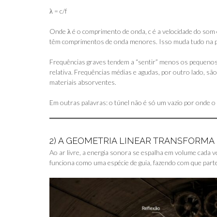
λ = c/f
Onde λ é o comprimento de onda, c é a velocidade do som
têm comprimentos de onda menores. Isso muda tudo na p
Frequências graves tendem a “sentir” menos os pequenos 
relativa. Frequências médias e agudas, por outro lado, sã
materiais absorventes.
Em outras palavras: o túnel não é só um vazio por onde o 
2) A GEOMETRIA LINEAR TRANSFORMA
Ao ar livre, a energia sonora se espalha em volume cada v
funciona como uma espécie de guia, fazendo com que parte