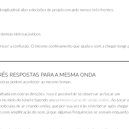
ongitudinal altera decisões de projeto em pelo menos três frentes:
stemas eletroacústicos.
recer a confusão. O mesmo confinamento que ajuda o som a chegar longe 
TRÊS RESPOSTAS PARA A MESMA ONDA
coisas podem acontecer ao mesmo tempo.
spalhada em outras direções. Isso é possível de se observar ao tocar um
 no meio do túnel e fazendo seu
primeiro curso de violão online
. Ao tocar 
 moléculas de ar criando ondas, que por sua vez irão reverberar após chegar
do com amplificação do som, já que algumas frequências se somam enquanto