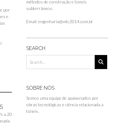
métodos de construção e túneis
subterrâneos.
ar por
ões e
Email: engenharia@wtc2014.com.br
ias
o
SEARCH
o
SOBRE NÓS
Somos uma equipe de apaixonados por
obras tecnológicas e ciência relacionada a
S
túneis.
/s a 20
inada.