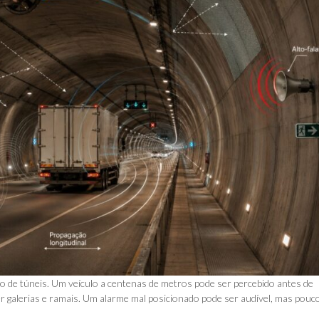
ro de túneis. Um veículo a centenas de metros pode ser percebido antes de
 galerias e ramais. Um alarme mal posicionado pode ser audível, mas pouc