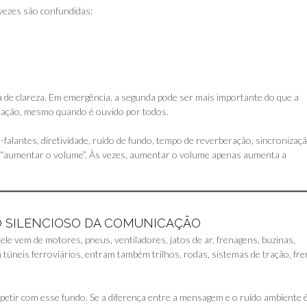
vezes são confundidas:
a de clareza. Em emergência, a segunda pode ser mais importante do que a
uação, mesmo quando é ouvido por todos.
lto-falantes, diretividade, ruído de fundo, tempo de reverberação, sincronizaç
é “aumentar o volume”. Às vezes, aumentar o volume apenas aumenta a
IO SILENCIOSO DA COMUNICAÇÃO
ele vem de motores, pneus, ventiladores, jatos de ar, frenagens, buzinas,
túneis ferroviários, entram também trilhos, rodas, sistemas de tração, fr
mpetir com esse fundo. Se a diferença entre a mensagem e o ruído ambiente 