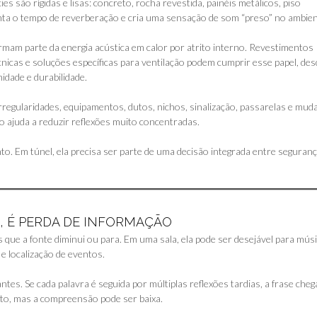
s são rígidas e lisas: concreto, rocha revestida, painéis metálicos, piso
ta o tempo de reverberação e cria uma sensação de som “preso” no ambien
mam parte da energia acústica em calor por atrito interno. Revestimentos
nicas e soluções específicas para ventilação podem cumprir esse papel, de
dade e durabilidade.
irregularidades, equipamentos, dutos, nichos, sinalização, passarelas e mud
o ajuda a reduzir reflexões muito concentradas.
. Em túnel, ela precisa ser parte de uma decisão integrada entre seguranç
, É PERDA DE INFORMAÇÃO
ue a fonte diminui ou para. Em uma sala, ela pode ser desejável para mús
e localização de eventos.
es. Se cada palavra é seguida por múltiplas reflexões tardias, a frase cheg
o, mas a compreensão pode ser baixa.