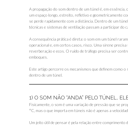
A propagação do som dentro de um túnel é, em essência, 
um espaço longo, estreito, refletivo e geometricamente co
se perde rapidamente com a distância. Dentro de um túnel, 
técnicas e sistemas de ventilação passam a participar do 
A consequência prática é direta: o som em um túnel rarame
operacional e, em certos casos, risco. Uma sirene precisa
reverberação e ecos. O ruído de tráfego precisa ser cont
emboques.
Este artigo percorre os mecanismos que definem como o som
dentro de um túnel.
1) O SOM NÃO “ANDA” PELO TÚNEL, E
Fisicamente, o som é uma variação de pressão que se prop
°C, mas o que importa em túneis não é apenas a velocidad
Um jeito útil de pensar é pela relação entre comprimento 