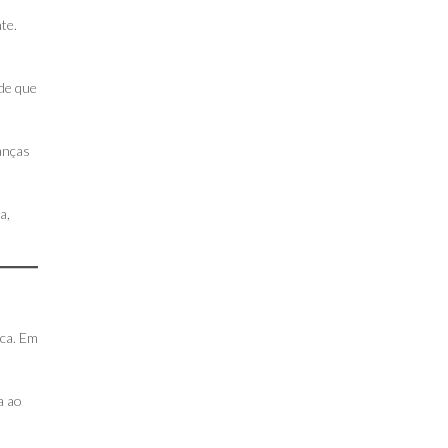
te.
sde que
anças
a,
ica. Em
a ao