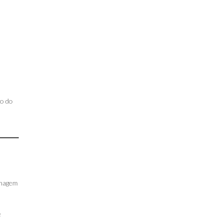
ão do
enagem
é