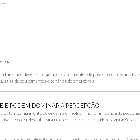
údo.
encial.
m túnel não deve ser projetado isoladamente. Ele precisa considerar o tún
as, salas de equipamentos e cenários de emergência.
GE E PODEM DOMINAR A PERCEPÇÃO
 Eles têm comprimento de onda maior, sofrem menor influência de pequena
cativas. Isso é relevante para ruído de motores, ventiladores, vibrações
 facilidade, especialmente quando há acoplamento com a estrutura. Nesse