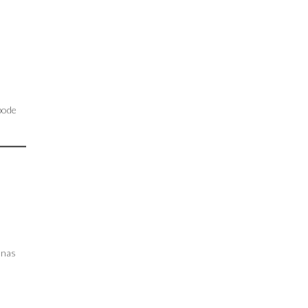
pode
o
 nas