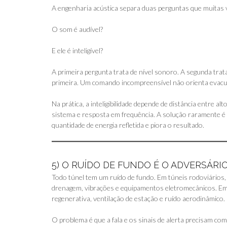
A engenharia acústica separa duas perguntas que muitas 
O som é audível?
E ele é inteligível?
A primeira pergunta trata de nível sonoro. A segunda trat
primeira. Um comando incompreensível não orienta evac
Na prática, a inteligibilidade depende de distância entre a
sistema e resposta em frequência. A solução raramente 
quantidade de energia refletida e piora o resultado.
5) O RUÍDO DE FUNDO É O ADVERSÁR
Todo túnel tem um ruído de fundo. Em túneis rodoviários, 
drenagem, vibrações e equipamentos eletromecânicos. Em 
regenerativa, ventilação de estação e ruído aerodinâmico.
O problema é que a fala e os sinais de alerta precisam co