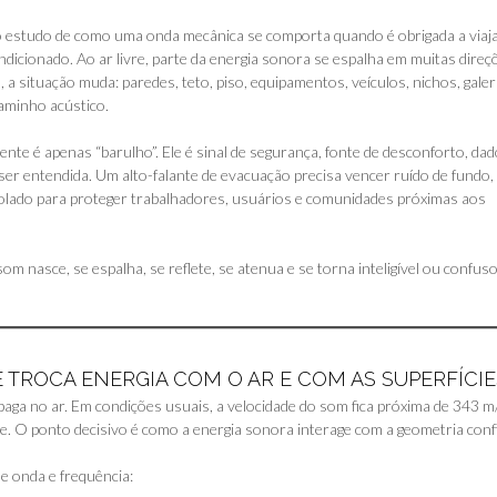
o estudo de como uma onda mecânica se comporta quando é obrigada a viaj
ndicionado. Ao ar livre, parte da energia sonora se espalha em muitas direç
a situação muda: paredes, teto, piso, equipamentos, veículos, nichos, galer
caminho acústico.
nte é apenas “barulho”. Ele é sinal de segurança, fonte de desconforto, dad
 ser entendida. Um alto-falante de evacuação precisa vencer ruído de fundo,
rolado para proteger trabalhadores, usuários e comunidades próximas aos
 nasce, se espalha, se reflete, se atenua e se torna inteligível ou confus
LE TROCA ENERGIA COM O AR E COM AS SUPERFÍCIE
aga no ar. Em condições usuais, a velocidade do som fica próxima de 343 m
e. O ponto decisivo é como a energia sonora interage com a geometria conf
de onda e frequência: