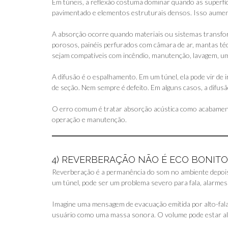
Em túneis, a reflexão costuma dominar quando as superfície
pavimentado e elementos estruturais densos. Isso aumen
A absorção ocorre quando materiais ou sistemas transfor
porosos, painéis perfurados com câmara de ar, mantas téc
sejam compatíveis com incêndio, manutenção, lavagem, umi
A difusão é o espalhamento. Em um túnel, ela pode vir de 
de seção. Nem sempre é defeito. Em alguns casos, a difusã
O erro comum é tratar absorção acústica como acabamento
operação e manutenção.
4) REVERBERAÇÃO NÃO É ECO BONITO
Reverberação é a permanência do som no ambiente depois q
um túnel, pode ser um problema severo para fala, alarmes 
Imagine uma mensagem de evacuação emitida por alto-falant
usuário como uma massa sonora. O volume pode estar alt